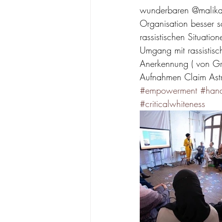
wunderbaren @malika_m
Organisation besser 
rassistischen Situati
Umgang mit rassistis
Anerkennung ( von Gra
Aufnahmen Claim Astri
#empowerment
#hand
#criticalwhiteness