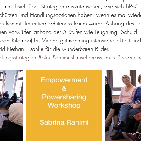
ns !)sich über Strategien auszutauschen, wie sich BPoC i
schützen und Handlungsoptionen haben, wenn es mal wied
onen kommt. Im critical whiteness Raum wurde Anhang des Te
chen Vorwürfen anhand der 5 Stufen wie Leugnung, Schuld,
da Kilomba) bis Wiedergutmachung intensiv reflektiert und v
d Piethan - Danke für die wunderbaren Bilder.
lungsstrategien
#blm
#antimuslimischerrassismus
#powersh