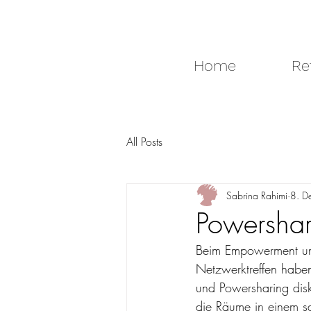
Home
Re
All Posts
Sabrina Rahimi
8. D
Powersha
Beim Empowerment und
Netzwerktreffen habe
und Powersharing disk
die Räume in einem saf