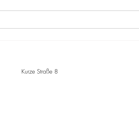
Workshop beim LWL"
Lond
Rassismus betrifft mich nicht -
Rassi
oder doch?!
Sabrina Rahimi
Kurze Straße 8
30629 Hannover
kontakt@sabrinarahimi.com
Steuernummer: 25 135 07406