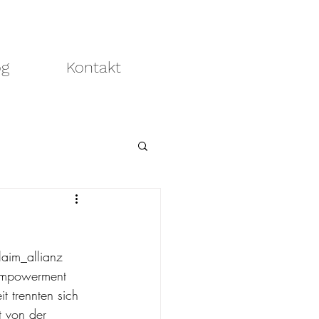
og
Kontakt
aim_allianz 
 Empowerment 
t trennten sich 
t von der 