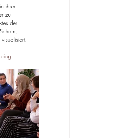
n ihrer 
er zu 
xtes der 
 Scham, 
isualisiert.
aring