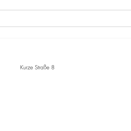
Workshop beim LWL"
Lond
Rassismus betrifft mich nicht -
Rassi
oder doch?!
Sabrina Rahimi
Kurze Straße 8
30629 Hannover
kontakt@sabrinarahimi.com
Steuernummer: 25 135 07406